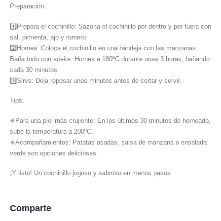
Preparación:
1️⃣Prepara el cochinillo: Sazona el cochinillo por dentro y por fuera con
sal, pimienta, ajo y romero.
2️⃣Hornea: Coloca el cochinillo en una bandeja con las manzanas.
Baña todo con aceite. Hornea a 180ºC durante unas 3 horas, bañando
cada 30 minutos.
3️⃣Sirve: Deja reposar unos minutos antes de cortar y servir.
Tips:
✳️Para una piel más crujiente: En los últimos 30 minutos de horneado,
sube la temperatura a 200ºC.
✳️Acompañamientos: Patatas asadas, salsa de manzana o ensalada
verde son opciones deliciosas.
¡Y listo! Un cochinillo jugoso y sabroso en menos pasos.
Comparte