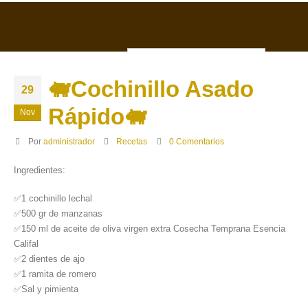
ESP
0
🐖Cochinillo Asado
29
Rápido🐖
Nov
Por
administrador
Recetas
0 Comentarios
Ingredientes:
✅1 cochinillo lechal
✅500 gr de manzanas
✅150 ml de aceite de oliva virgen extra Cosecha Temprana Esencia
Califal
✅2 dientes de ajo
✅1 ramita de romero
✅Sal y pimienta