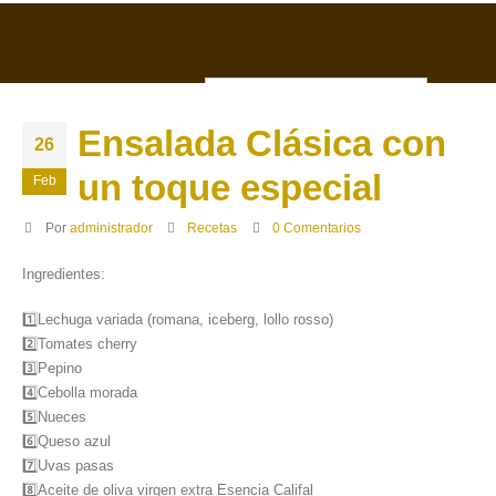
ESP
0
Ensalada Clásica con
26
un toque especial
Feb
Por
administrador
Recetas
0 Comentarios
Ingredientes:
1️⃣Lechuga variada (romana, iceberg, lollo rosso)
2️⃣Tomates cherry
3️⃣Pepino
4️⃣Cebolla morada
5️⃣Nueces
6️⃣Queso azul
7️⃣Uvas pasas
8️⃣Aceite de oliva virgen extra Esencia Califal