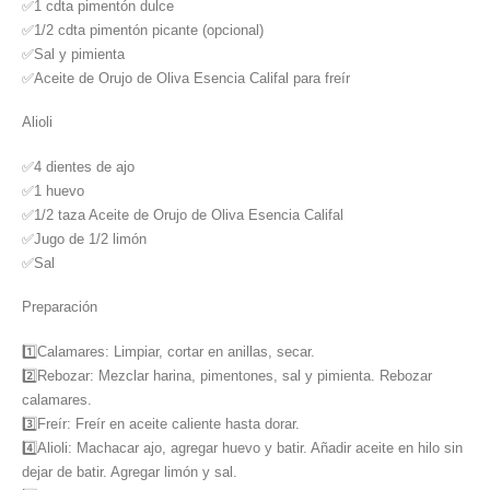
✅1 cdta pimentón dulce
✅1/2 cdta pimentón picante (opcional)
✅Sal y pimienta
✅Aceite de Orujo de Oliva Esencia Califal para freír
Alioli
✅4 dientes de ajo
✅1 huevo
✅1/2 taza Aceite de Orujo de Oliva Esencia Califal
✅Jugo de 1/2 limón
✅Sal
Preparación
1️⃣Calamares: Limpiar, cortar en anillas, secar.
2️⃣Rebozar: Mezclar harina, pimentones, sal y pimienta. Rebozar
calamares.
3️⃣Freír: Freír en aceite caliente hasta dorar.
4️⃣Alioli: Machacar ajo, agregar huevo y batir. Añadir aceite en hilo sin
dejar de batir. Agregar limón y sal.