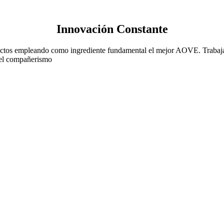
Innovación Constante
tos empleando como ingrediente fundamental el mejor AOVE. Trabajamo
 el compañerismo
 ya a disfrutar de nuestro me