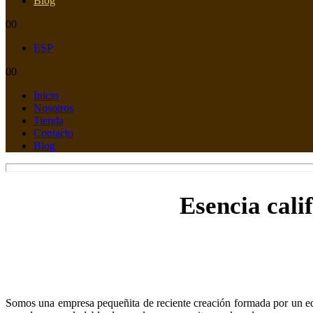
Blog
0
0
ESP
0
0
Inicio
Nosotros
Tienda
Contacto
Blog
Esencia calif
Somos una empresa pequeñita de reciente creación formada por un e