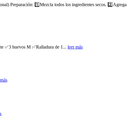
al) Preparación: 1️⃣Mezcla todos los ingredientes secos. 2️⃣Agrega
ente ✅3 huevos M ✅Ralladura de 1...
leer más
 más
s