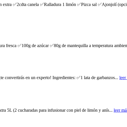
 extra ✅2cdta canela ✅Ralladura 1 limón ✅Pizca sal ✅Ajonjolí (opcion
dura fresca ✅100g de azúcar ✅80g de mantequilla a temperatura ambi
te convertirás en un experto! Ingredientes: ✅1 lata de garbanzos...
leer
tra 5L (2 cucharadas para infusionar con piel de limón y anís...
leer má