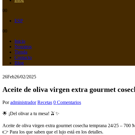
Blog
0
0
ESP
0
0
Inicio
Nosotros
Tienda
Contacto
Blog
26
Feb
26/02/2025
Aceite de oliva virgen extra gourmet cos
Por
administrador
Recetas
0 Comentarios
🌟 ¡Del olivar a tu mesa! 🫒✨
Aceite de oliva virgen extra gourmet cosecha temprana 24/25 – 700
👉 Para los que saben que el lujo está en los detalles.