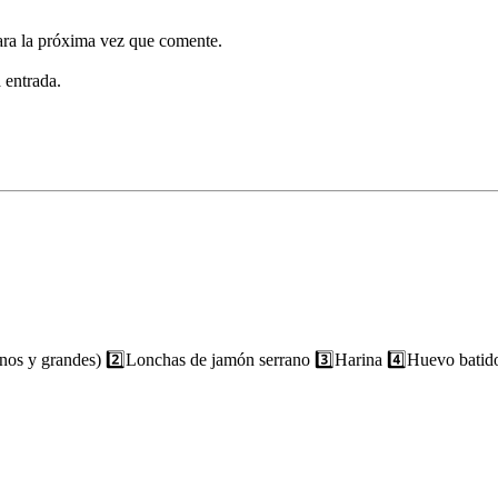
ara la próxima vez que comente.
 entrada.
finos y grandes) 2️⃣Lonchas de jamón serrano 3️⃣Harina 4️⃣Huevo batido 