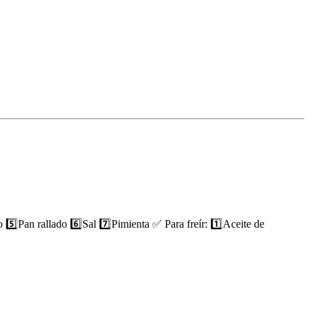
5️⃣Pan rallado 6️⃣Sal 7️⃣Pimienta ✅ Para freír: 1️⃣Aceite de