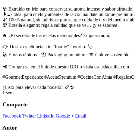
🍃 Extraído en frío para conservar su aroma intenso y sabor afrutado.
👩🍳 Ideal para chefs y amantes de la cocina: dale un toque premium a 
🌿 100% natural, sin aditivos: pureza que cuida de ti y del medio amb
🎁 Botella elegante: regala calidad que se ve… ¡y se saborea!
🔥 ¿El secreto de tus recetas memorables? Empieza aquí.
👉 Desliza y etiqueta a tu “foodie” favorito. 🏷️
🚀 Envíos rápidos · 📦 Packaging premium · 💚 Cultivo sostenible
📲 Compra ya en el link de nuestra BIO o visita esenciacalifal.com.
#GourmetExperience #AceitePremium #CocinaConAlma #RegalosQue
¿Listo para elevar cada bocado? 🥖🍅
1 sem
Comparte
Facebook
Twitter
LinkedIn
Google +
Email
Autor