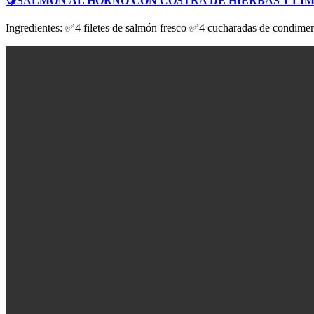
🍋SALMÓN AL HORNO CON COSTRA DE HIERBAS Y LI
Ingredientes: ✅4 filetes de salmón fresco ✅4 cucharadas de condiment