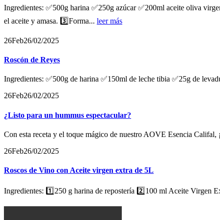
Ingredientes: ✅500g harina ✅250g azúcar ✅200ml aceite oliva virgen
el aceite y amasa. 3️⃣Forma...
leer más
26
Feb
26/02/2025
Roscón de Reyes
Ingredientes: ✅500g de harina ✅150ml de leche tibia ✅25g de leva
26
Feb
26/02/2025
¿Listo para un hummus espectacular?
Con esta receta y el toque mágico de nuestro AOVE Esencia Califal, ¡
26
Feb
26/02/2025
Roscos de Vino con Aceite virgen extra de 5L
Ingredientes: 1️⃣250 g harina de repostería 2️⃣100 ml Aceite Virgen Ex