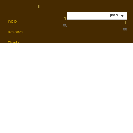
Envíos económicos
Envíos
24h/48h
ESP
ESP
Inicio
0
0
0
0
Nosotros
Tienda
Contacto
Blog