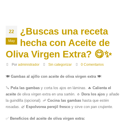
¿Buscas una receta
22
hecha con Aceite de
May
Oliva Virgen Extra? 😋✨
Por
administrador
Sin categorizar
0 Comentarios
🍽
Gambas al ajillo con aceite de oliva virgen extra
🍽
🔪
Pela las gambas
y corta los ajos en láminas. 🔥
Calienta el
aceite
de oliva virgen extra en una sartén. 🧄
Dora los ajos
y añade
la guindilla (opcional). 🦐
Cocina las gambas
hasta que estén
rosadas. 🌿
Espolvorea perejil fresco
y sirve con pan crujiente.
✅
Beneficios del aceite de oliva virgen extra: