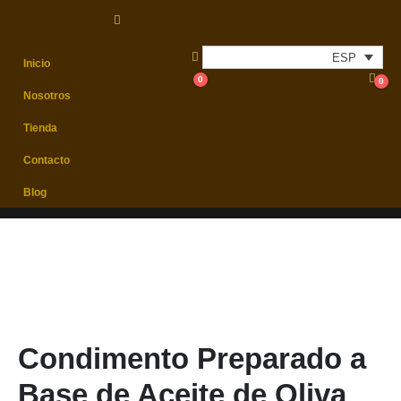
Envíos económicos
Envíos
24h/48h
ESP
ESP
Inicio
0
0
Nosotros
Tienda
Contacto
Blog
Condimento Preparado a
Base de Aceite de Oliva