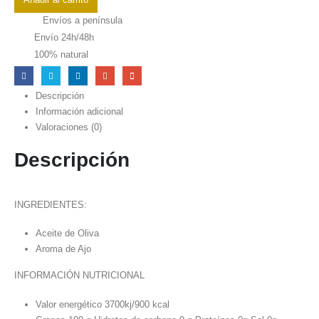
Base
Envíos a península
de
Envío 24h/48h
Aceite
100% natural
de
Oliva
de
Descripción
Ajo
Información adicional
250
Valoraciones (0)
ml
Descripción
cantidad
INGREDIENTES:
Aceite de Oliva
Aroma de Ajo
INFORMACIÓN NUTRICIONAL
Valor energético 3700kj/900 kcal