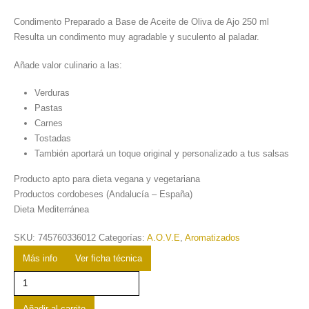
Condimento Preparado a Base de Aceite de Oliva de Ajo 250 ml
Resulta un condimento muy agradable y suculento al paladar.
Añade valor culinario a las:
Verduras
Pastas
Carnes
Tostadas
También aportará un toque original y personalizado a tus salsas
Producto apto para dieta vegana y vegetariana
Productos cordobeses (Andalucía – España)
Dieta Mediterránea
SKU:
745760336012
Categorías:
A.O.V.E
,
Aromatizados
Más info
Ver ficha técnica
Condimento
Preparado
a
Añadir al carrito