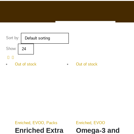
ENG
0
Sort by:
Show:
Out of stock
Out of stock
Enriched
,
EVOO
,
Packs
Enriched
,
EVOO
Enriched Extra
Omega-3 and