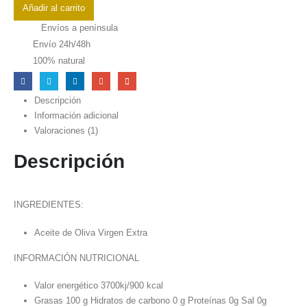
Oliva
Añadir al carrito
Virgen
Envíos a península
Extra
Envío 24h/48h
Gourmet
100% natural
700
ml
Cosecha
Descripción
Temprana
Información adicional
2025/26
Valoraciones (1)
cantidad
Descripción
INGREDIENTES:
Aceite de Oliva Virgen Extra
INFORMACIÓN NUTRICIONAL
Valor energético 3700kj/900 kcal
Grasas 100 g Hidratos de carbono 0 g Proteínas 0g Sal 0g