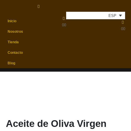
Envíos económicos
Envíos
24h/48h
ESP
ESP
Inicio
0
0
0
0
Nosotros
Tienda
Contacto
Blog
Aceite de Oliva Virgen