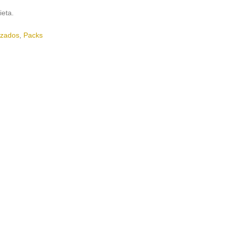
eta.
izados
,
Packs