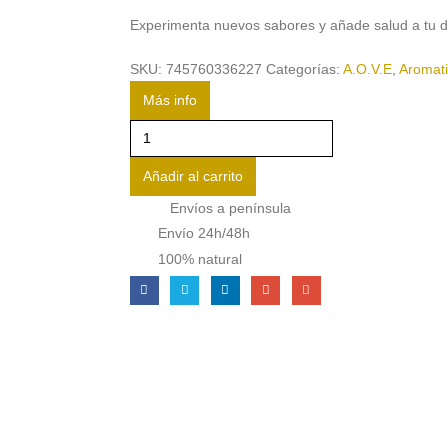
Experimenta nuevos sabores y añade salud a tu di
SKU:
745760336227
Categorías:
A.O.V.E
,
Aromat
Más info
Condimento
Preparado
Añadir al carrito
a
Base
Envíos a península
de
Envío 24h/48h
Aceite
100% natural
de
Oliva
con
Aroma
de
Ajo
4x250
ml