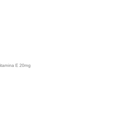
cantidad
Vitamina E 20mg